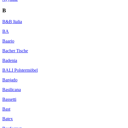
B
B&B Italia
BA
Baario
Bacher Tische
Badenia
BALI Polstermöbel
Banjado
Basilicana
Bassetti
Bast
Batex