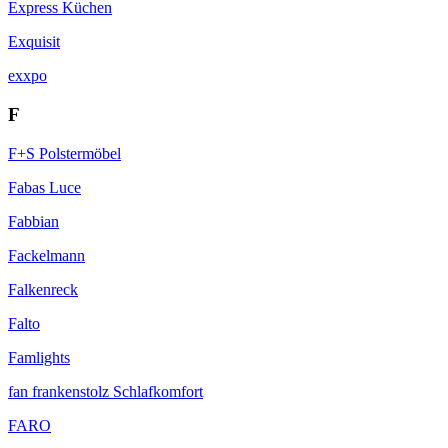
Express Küchen
Exquisit
exxpo
F
F+S Polstermöbel
Fabas Luce
Fabbian
Fackelmann
Falkenreck
Falto
Famlights
fan frankenstolz Schlafkomfort
FARO