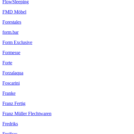
FlowSleeping
FMD Möbel
Forestales
form.bar
Form Exclusive
Formesse
Forte
Forzalaqua
Foscarini
Franke
Franz Fertig
Franz Müller Flechtwaren
Fredriks
Freifrau