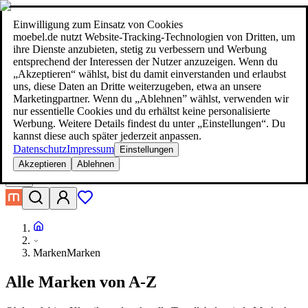
moebel.de - moebel dir den besten Preis!
Über 100 Mio. Produkte im
Preisvergleich
|
Mehr als 1.000 Online-Shops in neun Ländern
Einwilligung zum Einsatz von Cookies
|
moebel.de nutzt Website-Tracking-Technologien von Dritten, um
moebel.de - moebel dir den besten Preis!
ihre Dienste anzubieten, stetig zu verbessern und Werbung
Über 100 Mio. Produkte im Preisvergleich
entsprechend der Interessen der Nutzer anzuzeigen. Wenn du
Mehr als 1.000 Online-Shops in neun Ländern
„Akzeptieren“ wählst, bist du damit einverstanden und erlaubst
Mehr erfahren
uns, diese Daten an Dritte weiterzugeben, etwa an unsere
Marketingpartner. Wenn du „Ablehnen” wählst, verwenden wir
nur essentielle Cookies und du erhältst keine personalisierte
Suche
Werbung. Weitere Details findest du unter „Einstellungen“. Du
moebel dir den besten Preis!
moebel dir den besten Preis!
kannst diese auch später jederzeit anpassen.
Datenschutz
Impressum
Einstellungen
Akzeptieren
Ablehnen
Marken
Marken
Alle Marken von A-Z