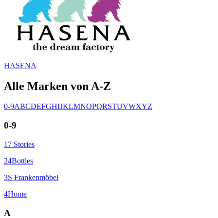
HASENA
Alle Marken von A-Z
0-9
A
B
C
D
E
F
G
H
I
J
K
L
M
N
O
P
Q
R
S
T
U
V
W
X
Y
Z
0-9
17 Stories
24Bottles
3S Frankenmöbel
4Home
A