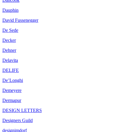
Dancook
Dauphin
David Fussenegger
De Sede
Decker
Dehner
Delavita
DELIFE
De’Longhi
Demeyere
Dermapur
DESIGN LETTERS
Designers Guild
designimdorf