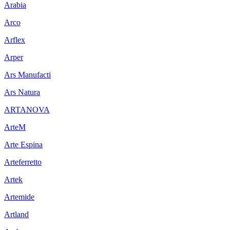
Arabia
Arco
Arflex
Arper
Ars Manufacti
Ars Natura
ARTANOVA
ArteM
Arte Espina
Arteferretto
Artek
Artemide
Artland