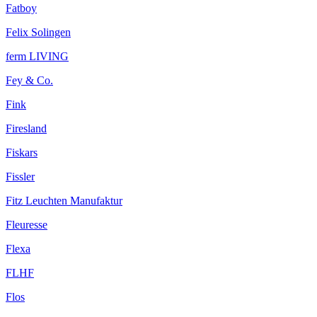
Fatboy
Felix Solingen
ferm LIVING
Fey & Co.
Fink
Firesland
Fiskars
Fissler
Fitz Leuchten Manufaktur
Fleuresse
Flexa
FLHF
Flos