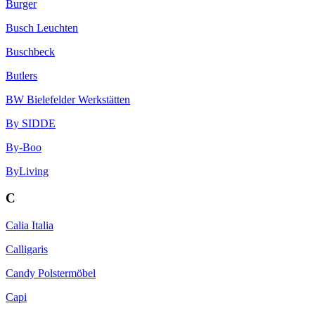
Burger
Busch Leuchten
Buschbeck
Butlers
BW Bielefelder Werkstätten
By SIDDE
By-Boo
ByLiving
C
Calia Italia
Calligaris
Candy Polstermöbel
Capi