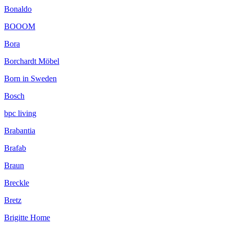
Bonaldo
BOOOM
Bora
Borchardt Möbel
Born in Sweden
Bosch
bpc living
Brabantia
Brafab
Braun
Breckle
Bretz
Brigitte Home