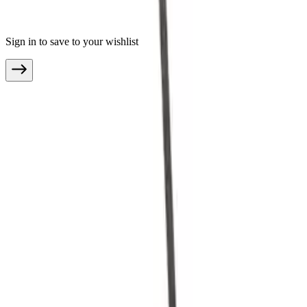
© Copyright 2026 moebel.de Einrichten & Wohnen GmbH
Sign in to save to your wishlist