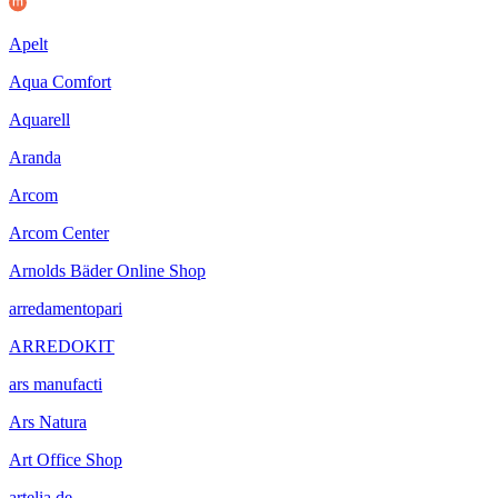
Apelt
Aqua Comfort
Aquarell
Aranda
Arcom
Arcom Center
Arnolds Bäder Online Shop
arredamentopari
ARREDOKIT
ars manufacti
Ars Natura
Art Office Shop
artelia.de