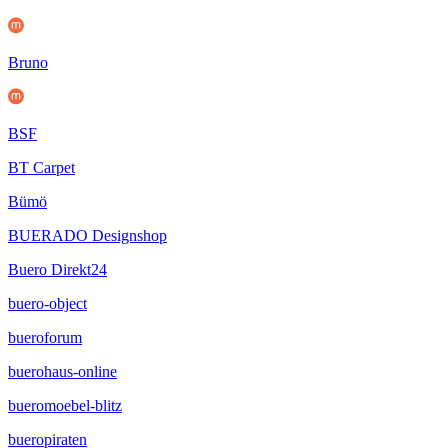
Bruno
BSF
BT Carpet
Bümö
BUERADO Designshop
Buero Direkt24
buero-object
bueroforum
buerohaus-online
bueromoebel-blitz
bueropiraten