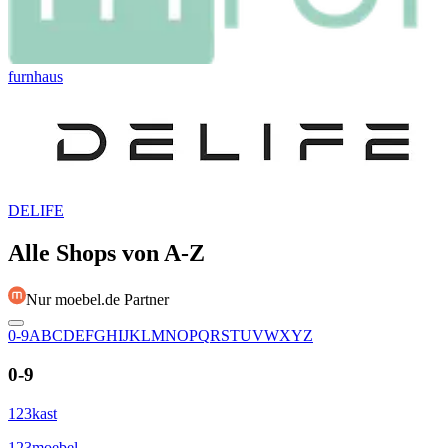
furnhaus
DELIFE
Alle Shops von A-Z
Nur moebel.de Partner
0-9
A
B
C
D
E
F
G
H
I
J
K
L
M
N
O
P
Q
R
S
T
U
V
W
X
Y
Z
0-9
123kast
123moebel