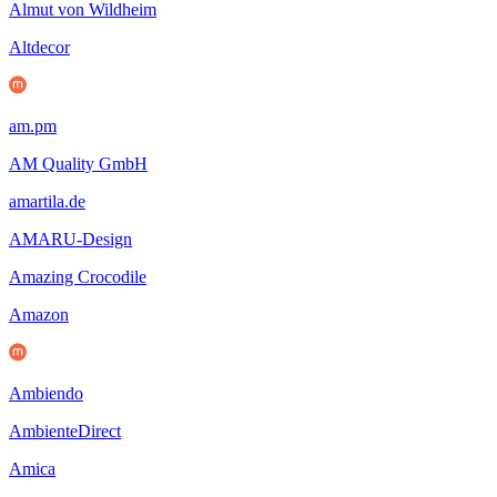
Almut von Wildheim
Altdecor
am.pm
AM Quality GmbH
amartila.de
AMARU-Design
Amazing Crocodile
Amazon
Ambiendo
AmbienteDirect
Amica