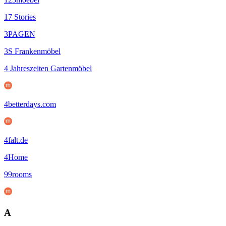
17 Stories
3PAGEN
3S Frankenmöbel
4 Jahreszeiten Gartenmöbel
4betterdays.com
4falt.de
4Home
99rooms
A