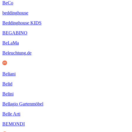
BeCo
beddinghouse
Beddinghouse KIDS
BEGABINO
BeLaMa
Beleuchtung.de
Beliani
Belid
Belini
Bellagio Gartenmöbel
Belle Arti
BEMONDI