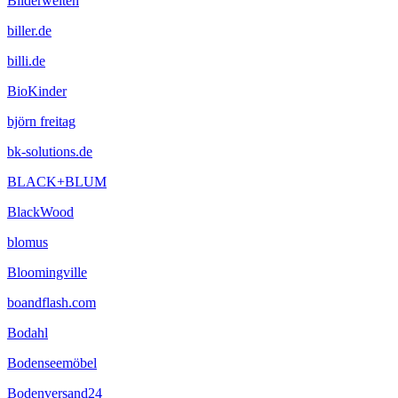
Bilderwelten
biller.de
billi.de
BioKinder
björn freitag
bk-solutions.de
BLACK+BLUM
BlackWood
blomus
Bloomingville
boandflash.com
Bodahl
Bodenseemöbel
Bodenversand24