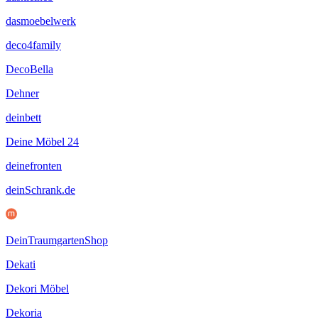
dasmoebelwerk
deco4family
DecoBella
Dehner
deinbett
Deine Möbel 24
deinefronten
deinSchrank.de
DeinTraumgartenShop
Dekati
Dekori Möbel
Dekoria