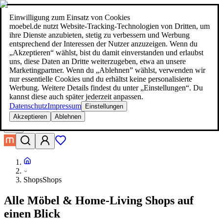
moebel.de - moebel dir den besten Preis!
Über 100 Mio. Produkte im
Preisvergleich
|
Mehr als 1.000 Online-Shops in neun Ländern
Einwilligung zum Einsatz von Cookies
|
moebel.de nutzt Website-Tracking-Technologien von Dritten, um
moebel.de - moebel dir den besten Preis!
ihre Dienste anzubieten, stetig zu verbessern und Werbung
Über 100 Mio. Produkte im Preisvergleich
entsprechend der Interessen der Nutzer anzuzeigen. Wenn du
Mehr als 1.000 Online-Shops in neun Ländern
„Akzeptieren“ wählst, bist du damit einverstanden und erlaubst
Mehr erfahren
uns, diese Daten an Dritte weiterzugeben, etwa an unsere
Marketingpartner. Wenn du „Ablehnen” wählst, verwenden wir
nur essentielle Cookies und du erhältst keine personalisierte
Suche
Werbung. Weitere Details findest du unter „Einstellungen“. Du
moebel dir den besten Preis!
moebel dir den besten Preis!
kannst diese auch später jederzeit anpassen.
Datenschutz
Impressum
Einstellungen
Akzeptieren
Ablehnen
Shops
Shops
Alle Möbel & Home-Living Shops auf
einen Blick