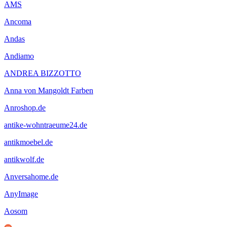
AMS
Ancoma
Andas
Andiamo
ANDREA BIZZOTTO
Anna von Mangoldt Farben
Anroshop.de
antike-wohntraeume24.de
antikmoebel.de
antikwolf.de
Anversahome.de
AnyImage
Aosom