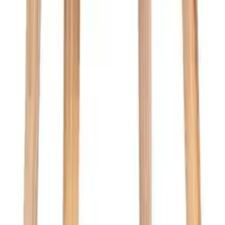
1 Angebot
Details
Sofort
lieferbar
b-bag Extreme Lounging Decke b-blanket Orange
99,00 €
1 Angebot
Details
-5,00 €
Aktion
COZY Sitzsack, Material Stoffbezug, Rot
ab
92,90 €
87,90 €
2 Angebote
Details
Sofort
lieferbar
Miliboo - Hocker aus Stoff in Samtoptik khaki grün und hellem
Massivholz H46 cm GUESTA
ab
74,99 €
3 Angebote
Details
19 von 6.664 Produkten gesehen
Mehr anzeigen
Wohnen
Sessel
Relaxsessel
Ohrensessel