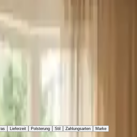
ras
Lieferzeit
Polsterung
Stil
Zahlungsarten
Marke