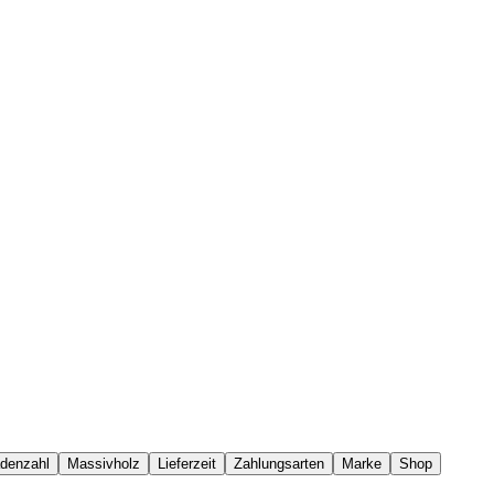
denzahl
Massivholz
Lieferzeit
Zahlungsarten
Marke
Shop