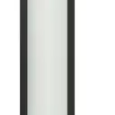
Sofort lieferbar
-
17 %
-20 %
Aktion
 1, Ø 58cm H: 15,5cm, 1 Stk., Leuchten, Deckenlampe, Ventilator,
Sofort lieferbar