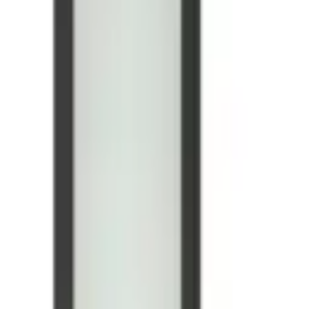
-13 %
Aktion
n- / Esszimmer, Aluminium, Modern, LED Deckenleuchte
Sofort lieferbar
Sofort lieferbar
hwarz, für Wohn- / Esszimmer, Aluminium, Modern, Smart Home De
Sofort lieferbar
Sofort lieferbar
ium gefertigt, 3-Stufen-Dimmer via Wandschalter, LED-Bänder verbau