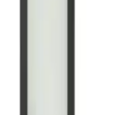
/ Esszimmer, Aluminium, Design, LED Deckenleuchte
Sofort lieferbar
-20 %
Aktion
 - LED;LED - 1X20W;1X20W - IP20", schwarz, 2, Ø 48cm H: 5cm, 
-20 %
Aktion
, Leuchten, Deckenspot aus Alu, Stahl - 3,2W und 3,3W - Warmwei