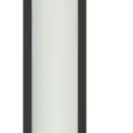
l, für Wohn- / Esszimmer, Aluminium, Modern, Smart Home Deckenla
Sofort lieferbar
al, für Wohn- / Esszimmer, Aluminium, Modern, Smart Home Deckenl
Sofort lieferbar
arte Steuerung - 5 (fünf) Design, Minimalistisch, Modern CCT (Corre
Sofort lieferbar
-13 %
Aktion
 Büro, Metall, LED Panel
Sofort lieferbar