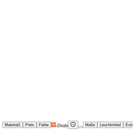
Lampen
Garten
Baumarkt
IKEA
Deals
Marken
Shops
Lampen
LED Leuchten
LED Deckenleuchten
LED Deckenleuchten
LED-Deckenleuchten aus Alum
1
Material
1
Preis
Farbe
Maße
Leuchtmittel
Ext
-Deals