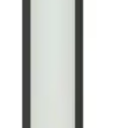
-13 %
Aktion
n- / Esszimmer, Metall, Modern, LED Deckenleuchte
Sofort lieferbar
Esszimmer, Aluminium, Modern, LED Deckenleuchte
-
99 %
t
Sofort lieferbar
-20 %
Aktion
 Stk., Leuchten, Deckenleuchte aus Stahl, Alu - 37W - warmweiß - 
-13 %
Aktion