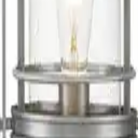
nde
Schlafsofas
Betten
Sideboards
Esstische
Esszimmerstühle
Wohnlandsc
gebote im Preisvergleich
. Sie bringen nicht nur Licht in die Dunkelheit, sondern setzen auch 
 genau das Richtige.
 zu brechen und zu reflektieren. Das sorgt für faszinierende Lichtspie
, sondern auch ein dekoratives Element, das Deine Außenanlage aufwerte
e Gründe haben. Einer der Hauptfaktoren ist die Qualität des verwendete
piegelt. Eine weitere Überlegung ist das Design und die Verarbeitung de
re exklusive und langlebige Qualität bekannt sind, können höhere Preise
ures wie Dimmbarkeit können ebenfalls zu Preisunterschieden führen.
hnt es sich, die verschiedenen Modelle sorgfältig zu vergleichen. Berü
inen Außenbereich zu finden.