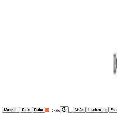
Lampen
Garten
Baumarkt
IKEA
Deals
Marken
Shops
Lampen
Außenlampen
Sockelleuchten
Sockelleuchten
Sockelleuchten aus Kristall
1
Material
1
Preis
Farbe
Maße
Leuchtmittel
Ener
-Deals