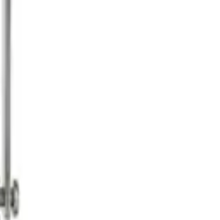
haften
stilvolle Akzente in Deinem
Garten
oder auf Deiner Terrasse. Wenn Du
le und verleiht Deinem Außenbereich ein unverwechselbares Ambiente.
t.
n Kristalls. Hochwertige Kristallarten zeichnen sich durch ihre
r
Leuchte
. Aufwendig gestaltete Modelle mit feinen Details und
 verlangen. Nicht zuletzt beeinflusst auch die Technik innerhalb der
cksichtige neben dem Preis auch Deine persönlichen Vorlieben