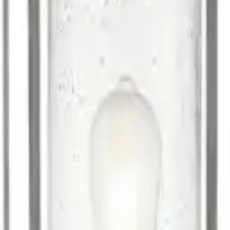
-13 %
Aktion
m, Außenleuchte
Sofort lieferbar
ockelleuchte Außenlampe Wegeleuchte Standlampe IP44 Gartenleuchte
 finden. Entferne einen oder mehrere Filter, um mehr Produkte zu sehe