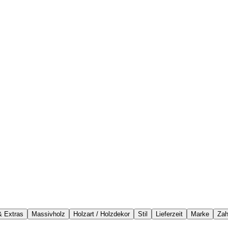
fen
& Extras
Massivholz
Holzart / Holzdekor
Stil
Lieferzeit
Marke
Zah
Sofort lieferbar