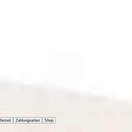
ferzeit
Zahlungsarten
Shop