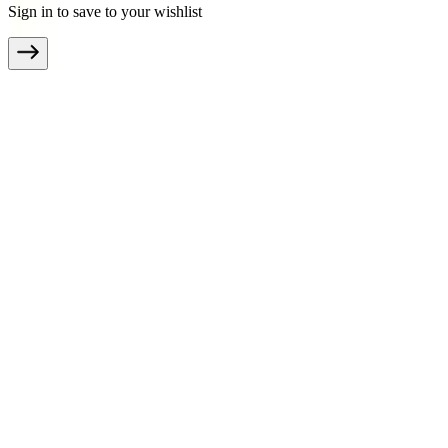
Sign in to save to your wishlist