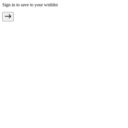
Sign in to save to your wishlist