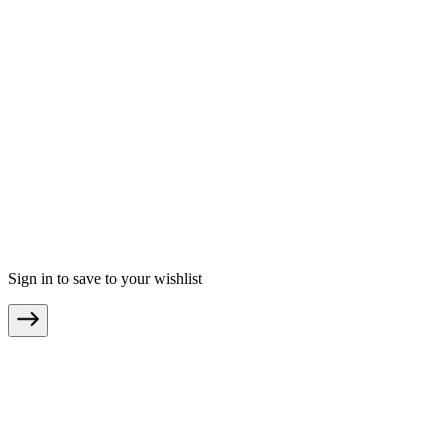
.
AGB
Datenschutz
Impressum
Teilnahmebedingungen
© Copyright 2026 moebel.de Einrichten & Wohnen GmbH
Sign in to save to your wishlist