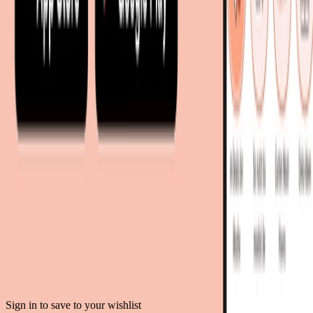
moebel24.at - Österreich
moebel24.ch - Schweiz
mobi24.es - Spanien
living24.uk - Vereinigtes Königreich
living24.pl - Polen
mobi24.it - Italien
.
AGB
Datenschutz
Impressum
Teilnahmebedingungen
© Copyright 2026 moebel.de Einrichten & Wohnen GmbH
Sign in to save to your wishlist