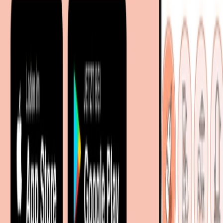
Sitemap
Facetten-Sitemap
Entdecken
Marken
Partnershops
Magazin
Wohnstile
Lokale Händler
Lokale Prospekte
Objekteinrichtungen
Kooperationen
B2B Kooperationen
Shoppartnerschaft
Digitales Regionales Marketing
Affiliate Marketing Programm
Unsere Möbelportale
meubles.fr - Frankreich
meubelo.nl - Niederlande