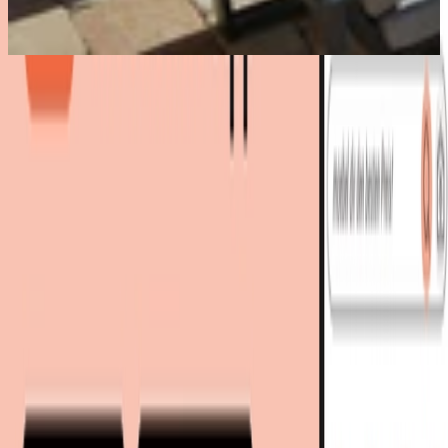
Bestes Angebot
:
1.995,00 €
bei
bomey
Zum Shop
1.995,00 €
Sofort lieferbar
1.996,00 €
inkl. Versand
bei
bomey
Zum Shop
Zurück zur Kategorie
Mehr von diesen Shops
Mehr entdecken auf moebel.de
Wohnen
Sessel
Cocktailsessel
Loungesessel
Stühle
moebel.de
Europas führender Preisvergleicher für Möbel &
Wohnaccessoires mit über 100 Millionen Produkten
Über uns
Über moebel.de
Über moebel.de
Karriere
Kontakt