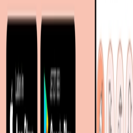
Wohnaccessoires mit über 100 Millionen Produkten
Über uns
Über moebel.de
Über moebel.de
Karriere
Kontakt
Sitemap
Facetten-Sitemap
Entdecken
Marken
Partnershops
Magazin
Wohnstile
Lokale Händler
Lokale Prospekte
Objekteinrichtungen
Kooperationen
B2B Kooperationen