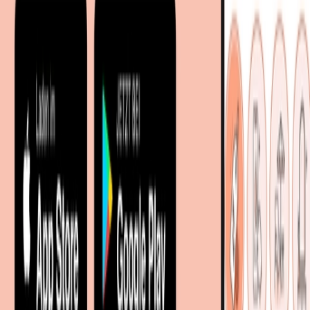
Entdecken
Marken
Partnershops
Magazin
Wohnstile
Lokale Händler
Lokale Prospekte
Objekteinrichtungen
Kooperationen
B2B Kooperationen
Shoppartnerschaft
Digitales Regionales Marketing
Affiliate Marketing Programm
Unsere Möbelportale
meubles.fr - Frankreich
meubelo.nl - Niederlande
moebel24.at - Österreich
moebel24.ch - Schweiz