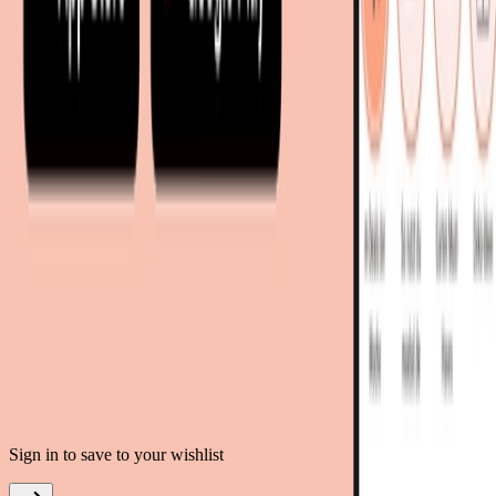
mobi24.es - Spanien
living24.uk - Vereinigtes Königreich
living24.pl - Polen
mobi24.it - Italien
.
AGB
Datenschutz
Impressum
Teilnahmebedingungen
© Copyright 2026 moebel.de Einrichten & Wohnen GmbH
Sign in to save to your wishlist