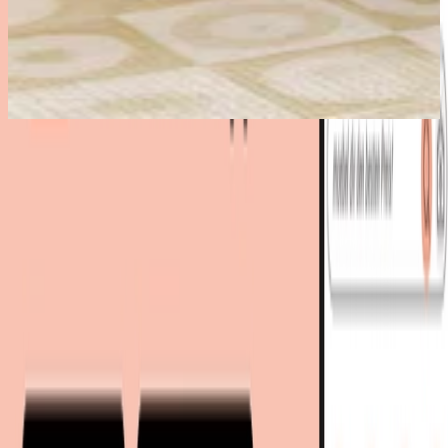
212,99 €
Zurzeit nicht verfügbar
212,99 €
versandkostenfrei
Zurück zur Kategorie
Mehr entdecken auf moebel.de
Schlafzimmermöbel
Betten
Polsterbetten
Schlafsofas
2 & 3 Sitzer
Schlafsofas
Wohnen
Polstermöbel
Sofas & Couches
Tierbedarf
moebel.de
Europas führender Preisvergleicher für Möbel &
Wohnaccessoires mit über 100 Millionen Produkten
Über uns
Über moebel.de
Über moebel.de
Karriere
Kontakt
Sitemap
Facetten-Sitemap