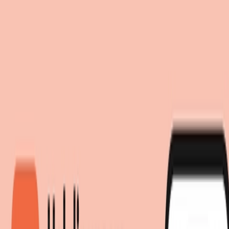
Einwilligung zum Einsatz von Cookies
Suche
moebel.de nutzt Website-Tracking-Technologien von Dritten, um
moebel dir den besten Preis!
moebel dir den besten Preis!
ihre Dienste anzubieten, stetig zu verbessern und Werbung
entsprechend der Interessen der Nutzer anzuzeigen. Wenn du
„Akzeptieren“ wählst, bist du damit einverstanden und erlaubst
uns, diese Daten an Dritte weiterzugeben, etwa an unsere
Marketingpartner. Wenn du „Ablehnen” wählst, verwenden wir
nur essentielle Cookies und du erhältst keine personalisierte
Werbung. Weitere Details findest du unter „Einstellungen“. Du
kannst diese auch später jederzeit anpassen.
Datenschutz
Impressum
Einstellungen
Akzeptieren
Ablehnen
Schlafzimmermöbel
Betten
Polsterbetten
Samt Polsterbett 180x200 cm
multifunktionales Schlafsofa
Doppelbett mit Haustierbett,