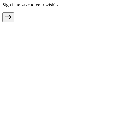
Sign in to save to your wishlist