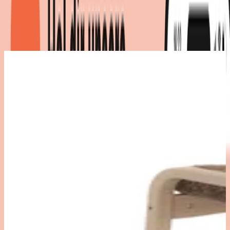
Produktdetails
|
Farbe
:
Beige, Braun