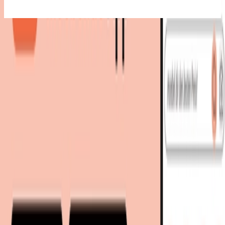
Bestes Angebot
:
499,00 €
bei
Nordic Nest
Zum Shop
499,00 €
499,00 €
versandkostenfrei
bei
Nordic Nest
Zum Shop
Zurück zur Kategorie
Mehr von diesen Shops
Mehr entdecken auf moebel.de
Heimtextilien
Teppiche
Felle &
Fellteppiche
Wohnen
Hocker
Polsterhocker
Polstermöbel
moebel.de
Europas führender Preisvergleicher für Möbel &
Wohnaccessoires mit über 100 Millionen Produkten
Über uns
Über moebel.de
Über moebel.de
Karriere
Kontakt
Sitemap