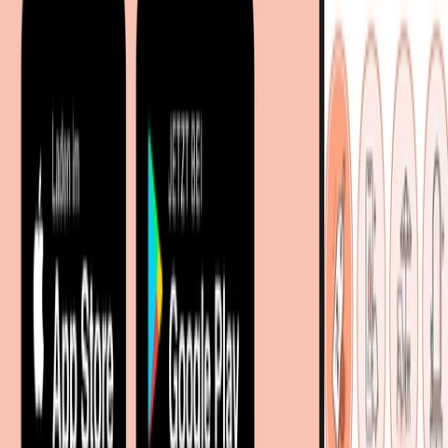
Facetten-Sitemap
Entdecken
Marken
Partnershops
Magazin
Wohnstile
Lokale Händler
Lokale Prospekte
Objekteinrichtungen
Kooperationen
B2B Kooperationen
Shoppartnerschaft
Digitales Regionales Marketing
Affiliate Marketing Programm
Unsere Möbelportale
meubles.fr - Frankreich
meubelo.nl - Niederlande
moebel24.at - Österreich
moebel24.ch - Schweiz