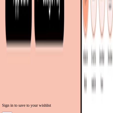
mobi24.es - Spanien
living24.uk - Vereinigtes Königreich
living24.pl - Polen
mobi24.it - Italien
.
AGB
Datenschutz
Impressum
Teilnahmebedingungen
© Copyright 2026 moebel.de Einrichten & Wohnen GmbH
Sign in to save to your wishlist