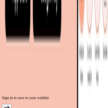
mobi24.es - Spanien
living24.uk - Vereinigtes Königreich
living24.pl - Polen
mobi24.it - Italien
.
AGB
Datenschutz
Impressum
Teilnahmebedingungen
© Copyright 2026 moebel.de Einrichten & Wohnen GmbH
Sign in to save to your wishlist