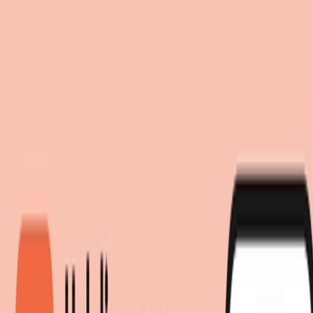
Einwilligung zum Einsatz von Cookies
Suche
moebel.de nutzt Website-Tracking-Technologien von Dritten, um
moebel dir den besten Preis!
moebel dir den besten Preis!
ihre Dienste anzubieten, stetig zu verbessern und Werbung
entsprechend der Interessen der Nutzer anzuzeigen. Wenn du
„Akzeptieren“ wählst, bist du damit einverstanden und erlaubst
uns, diese Daten an Dritte weiterzugeben, etwa an unsere
Marketingpartner. Wenn du „Ablehnen” wählst, verwenden wir
nur essentielle Cookies und du erhältst keine personalisierte
Werbung. Weitere Details findest du unter „Einstellungen“. Du
kannst diese auch später jederzeit anpassen.
Datenschutz
Impressum
Einstellungen
Akzeptieren
Ablehnen
Wohnen
Kommoden & Sideboards
Sideboards
Sideboard Fana
Produktdetails
|