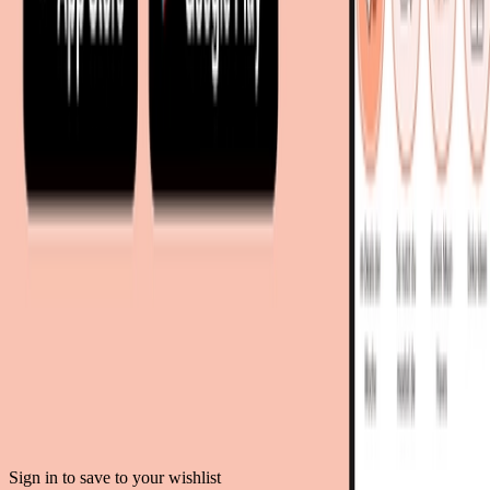
moebel24.at - Österreich
moebel24.ch - Schweiz
mobi24.es - Spanien
living24.uk - Vereinigtes Königreich
living24.pl - Polen
mobi24.it - Italien
.
AGB
Datenschutz
Impressum
Teilnahmebedingungen
© Copyright 2026 moebel.de Einrichten & Wohnen GmbH
Sign in to save to your wishlist