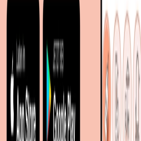
Sitemap
Facetten-Sitemap
Entdecken
Marken
Partnershops
Magazin
Wohnstile
Lokale Händler
Lokale Prospekte
Objekteinrichtungen
Kooperationen
B2B Kooperationen
Shoppartnerschaft
Digitales Regionales Marketing
Affiliate Marketing Programm
Unsere Möbelportale
meubles.fr - Frankreich
meubelo.nl - Niederlande