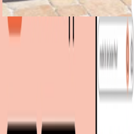
Bestes Angebot
:
2.195,00 €
bei
bomey
Zum Shop
2.195,00 €
Sofort lieferbar
2.196,00 €
inkl. Versand
bei
bomey
Zum Shop
Zurück zur Kategorie
Mehr von diesen Shops
Mehr entdecken auf moebel.de
Garten
Gartenmöbel
Gartentische
moebel.de
Europas führender Preisvergleicher für Möbel &
Wohnaccessoires mit über 100 Millionen Produkten
Über uns
Über moebel.de
Über moebel.de
Karriere
Kontakt