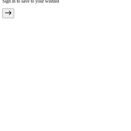
Sign in to save to your wishlist