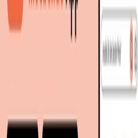
999,00 €
bei
Westwing
Zum Shop
999,00 €
964,00 €
inkl. Versand &
Coupon
bei
Westwing
Zum Shop
35,00 €
Coupon
AUG35
Details
Zurück zur Kategorie
Mehr von diesen Shops
Mehr entdecken auf moebel.de
Wohnen
Kommoden & Sideboards
Sideboards
moebel.de
Europas führender Preisvergleicher für Möbel &
Wohnaccessoires mit über 100 Millionen Produkten
Über uns
Über moebel.de
Über moebel.de
Karriere
Kontakt
Sitemap
Facetten-Sitemap