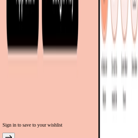
mobi24.es - Spanien
living24.uk - Vereinigtes Königreich
living24.pl - Polen
mobi24.it - Italien
.
AGB
Datenschutz
Impressum
Teilnahmebedingungen
© Copyright 2026 moebel.de Einrichten & Wohnen GmbH
Sign in to save to your wishlist