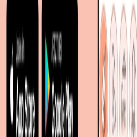
Entdecken
Marken
Partnershops
Magazin
Wohnstile
Lokale Händler
Lokale Prospekte
Objekteinrichtungen
Kooperationen
B2B Kooperationen
Shoppartnerschaft
Digitales Regionales Marketing
Affiliate Marketing Programm
Unsere Möbelportale
meubles.fr - Frankreich
meubelo.nl - Niederlande
moebel24.at - Österreich
moebel24.ch - Schweiz