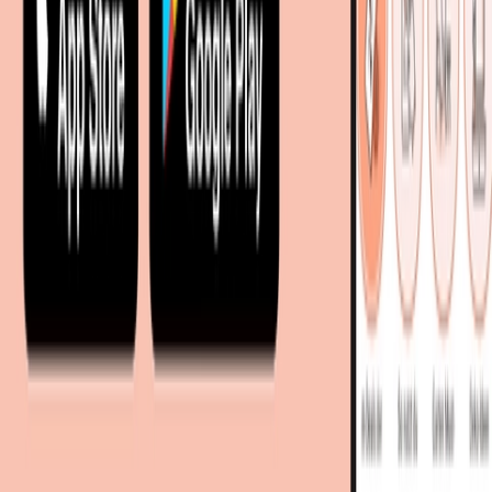
Shoppartnerschaft
Digitales Regionales Marketing
Affiliate Marketing Programm
Unsere Möbelportale
meubles.fr - Frankreich
meubelo.nl - Niederlande
moebel24.at - Österreich
moebel24.ch - Schweiz
mobi24.es - Spanien
living24.uk - Vereinigtes Königreich
living24.pl - Polen
mobi24.it - Italien
.