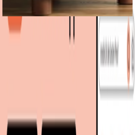
Bestes Angebot
:
2.448,00 €
bei
muenkel.eu
Zum Shop
2.448,00 €
2.448,00 €
versandkostenfrei
bei
muenkel.eu
Zum Shop
Zurück zur Kategorie
Mehr von diesen Shops
Mehr entdecken auf moebel.de
Baumarkt
Kamine & Öfen
Läufer
Heimtextilien
Teppiche
moebel.de
Europas führender Preisvergleicher für Möbel &
Wohnaccessoires mit über 100 Millionen Produkten
Über uns
Über moebel.de
Über moebel.de
Karriere
Kontakt
Sitemap