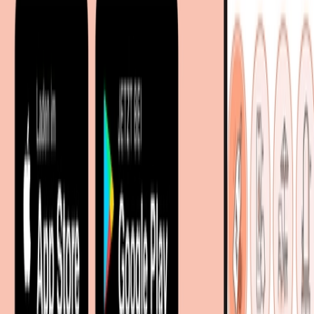
Facetten-Sitemap
Entdecken
Marken
Partnershops
Magazin
Wohnstile
Lokale Händler
Lokale Prospekte
Objekteinrichtungen
Kooperationen
B2B Kooperationen
Shoppartnerschaft
Digitales Regionales Marketing
Affiliate Marketing Programm
Unsere Möbelportale
meubles.fr - Frankreich
meubelo.nl - Niederlande
moebel24.at - Österreich
moebel24.ch - Schweiz