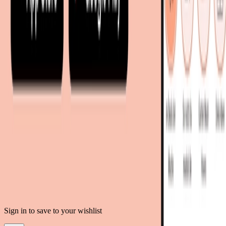
mobi24.es - Spanien
living24.uk - Vereinigtes Königreich
living24.pl - Polen
mobi24.it - Italien
.
AGB
Datenschutz
Impressum
Teilnahmebedingungen
© Copyright 2026 moebel.de Einrichten & Wohnen GmbH
Sign in to save to your wishlist