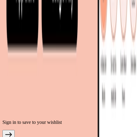
living24.uk - Vereinigtes Königreich
living24.pl - Polen
mobi24.it - Italien
.
AGB
Datenschutz
Impressum
Teilnahmebedingungen
© Copyright 2026 moebel.de Einrichten & Wohnen GmbH
Sign in to save to your wishlist