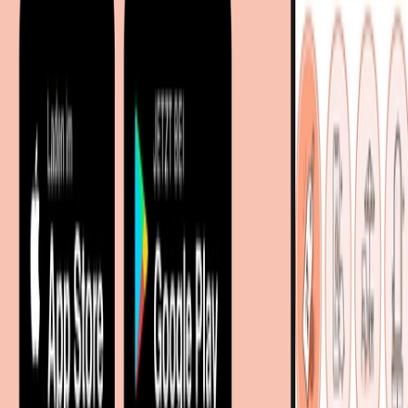
Entdecken
Marken
Partnershops
Magazin
Wohnstile
Lokale Händler
Lokale Prospekte
Objekteinrichtungen
Kooperationen
B2B Kooperationen
Shoppartnerschaft
Digitales Regionales Marketing
Affiliate Marketing Programm
Unsere Möbelportale
meubles.fr - Frankreich
meubelo.nl - Niederlande
moebel24.at - Österreich
moebel24.ch - Schweiz
mobi24.es - Spanien