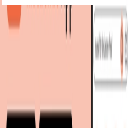
Bestes Angebot
:
72,00 €
via
SchönesWohnen24
bei
OTTO
Zum Shop
72,00 €
Sofort lieferbar
72,00 €
versandkostenfrei
via
SchönesWohnen24
bei
OTTO
Zum Shop
Zurück zur Kategorie
Mehr von diesen Shops
Mehr entdecken auf moebel.de
Heimtextilien
Teppiche
Retro-Teppiche
moebel.de
Europas führender Preisvergleicher für Möbel &
Wohnaccessoires mit über 100 Millionen Produkten
Über uns
Über moebel.de
Über moebel.de
Karriere
Kontakt
Sitemap
Facetten-Sitemap