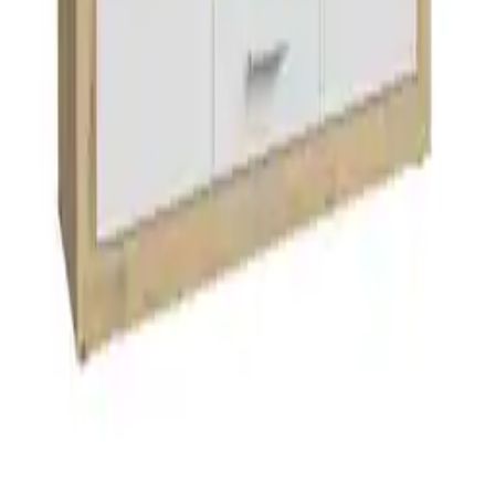
Über moebel.de
Über moebel.de
Karriere
Kontakt
Sitemap
Facetten-Sitemap
Entdecken
Marken
Partnershops
Magazin
Wohnstile
Lokale Händler
Lokale Prospekte
Objekteinrichtungen
Kooperationen
B2B Kooperationen
Shoppartnerschaft
Digitales Regionales Marketing
Affiliate Marketing Programm