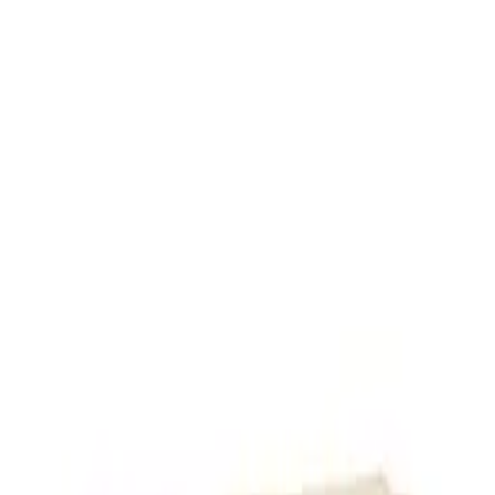
TV- und HiFi-Möbel günstig
online kaufen
TV-Lowboards
TV-Schränke
HiFi-Racks & TV-Racks
CD- und
DVD-Regale
TV-Halterungen
1
Shop
1
Preis
Farbe
-Deals
Maße
Lieferzeit
Schubladenzahl
Marke
Zahlungsarten
Stil
Sofort
lieferbar
MEDAN TV Board
ab
134,10 €
9+ Angebote
Details
Sofort
lieferbar
CAMPANIA TV-Unterteil
ab
219,00 €
4 Angebote
Details
Sofort
lieferbar
CARDIGAN TV-Schrank