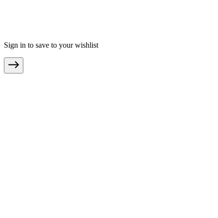
Impressum
Teilnahmebedingungen
© Copyright 2026 moebel.de Einrichten & Wohnen GmbH
Sign in to save to your wishlist