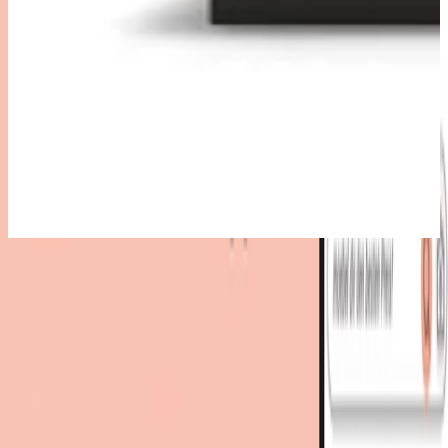
Bestes Angebot
:
3.148,00 €
bei
Wohnparc
Zum Shop
3.148,00 €
3.197,90 €
inkl. Versand
bei
Wohnparc
Zum Shop
Zurück zur Kategorie
Mehr von diesen Shops
Mehr entdecken auf moebel.de
Schlafzimmermöbel
Betten
Doppelbetten
Polsterbetten