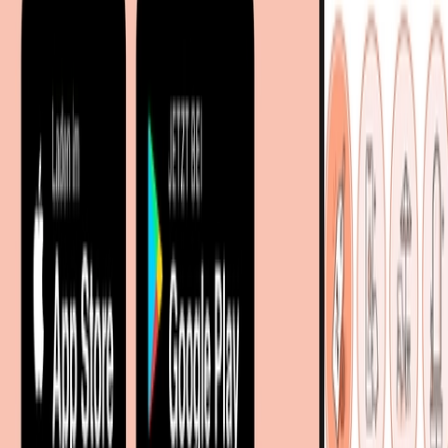
Entdecken
Marken
Partnershops
Magazin
Wohnstile
Lokale Händler
Lokale Prospekte
Objekteinrichtungen
Kooperationen
B2B Kooperationen
Shoppartnerschaft
Digitales Regionales Marketing
Affiliate Marketing Programm
Unsere Möbelportale
meubles.fr - Frankreich
meubelo.nl - Niederlande
moebel24.at - Österreich
moebel24.ch - Schweiz
mobi24.es - Spanien