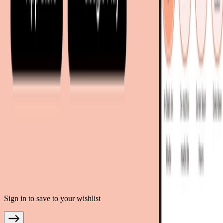
living24.uk - Vereinigtes Königreich
living24.pl - Polen
mobi24.it - Italien
.
AGB
Datenschutz
Impressum
Teilnahmebedingungen
© Copyright 2026 moebel.de Einrichten & Wohnen GmbH
Sign in to save to your wishlist