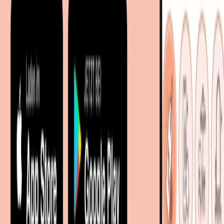
Facetten-Sitemap
Entdecken
Marken
Partnershops
Magazin
Wohnstile
Lokale Händler
Lokale Prospekte
Objekteinrichtungen
Kooperationen
B2B Kooperationen
Shoppartnerschaft
Digitales Regionales Marketing
Affiliate Marketing Programm
Unsere Möbelportale
meubles.fr - Frankreich
meubelo.nl - Niederlande
moebel24.at - Österreich
moebel24.ch - Schweiz