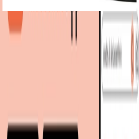
Bestes Angebot
:
16,99 €
bei
limango
Zum Shop
16,99 €
Sofort lieferbar
21,94 €
inkl. Versand
bei
limango
Zum Shop
Zurück zur Kategorie
Mehr von diesen Shops
Mehr entdecken auf moebel.de
Badezimmermöbel
Bad-Accessoires
Haken
moebel.de
Europas führender Preisvergleicher für Möbel &
Wohnaccessoires mit über 100 Millionen Produkten
Über uns
Über moebel.de
Über moebel.de
Karriere
Kontakt
Sitemap