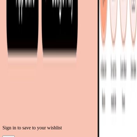
mobi24.es - Spanien
living24.uk - Vereinigtes Königreich
living24.pl - Polen
mobi24.it - Italien
.
AGB
Datenschutz
Impressum
Teilnahmebedingungen
© Copyright 2026 moebel.de Einrichten & Wohnen GmbH
Sign in to save to your wishlist