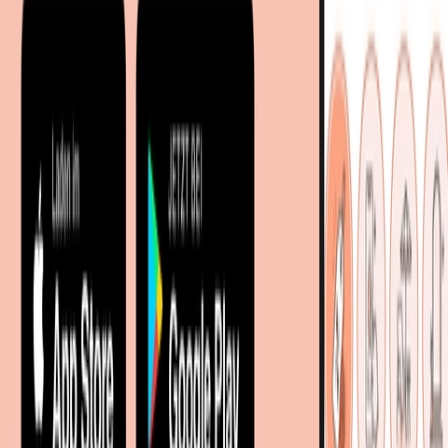
Sitemap
Facetten-Sitemap
Entdecken
Marken
Partnershops
Magazin
Wohnstile
Lokale Händler
Lokale Prospekte
Objekteinrichtungen
Kooperationen
B2B Kooperationen
Shoppartnerschaft
Digitales Regionales Marketing
Affiliate Marketing Programm
Unsere Möbelportale
meubles.fr - Frankreich
meubelo.nl - Niederlande