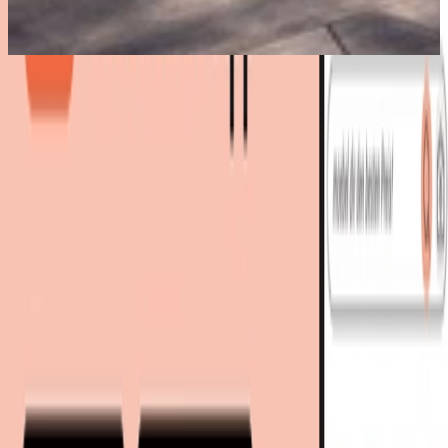
Bestes Angebot
:
2.495,00 €
bei
bomey
Zum Shop
2.495,00 €
2.496,00 €
inkl. Versand
bei
bomey
Zum Shop
Zurück zur Kategorie
Mehr von diesen Shops
Mehr entdecken auf moebel.de
Garten
Gartenmöbel
Gartenmöbel-Sets
Küche &
Esszimmer
Esstische
Ausziehtische
moebel.de
Europas führender Preisvergleicher für Möbel &
Wohnaccessoires mit über 100 Millionen Produkten
Über uns
Über moebel.de
Über moebel.de
Karriere
Kontakt