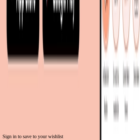
moebel24.at - Österreich
moebel24.ch - Schweiz
mobi24.es - Spanien
living24.uk - Vereinigtes Königreich
living24.pl - Polen
mobi24.it - Italien
.
AGB
Datenschutz
Impressum
Teilnahmebedingungen
© Copyright 2026 moebel.de Einrichten & Wohnen GmbH
Sign in to save to your wishlist