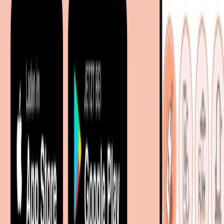
Sitemap
Facetten-Sitemap
Entdecken
Marken
Partnershops
Magazin
Wohnstile
Lokale Händler
Lokale Prospekte
Objekteinrichtungen
Kooperationen
B2B Kooperationen
Shoppartnerschaft
Digitales Regionales Marketing
Affiliate Marketing Programm
Unsere Möbelportale
meubles.fr - Frankreich
meubelo.nl - Niederlande
moebel24.at - Österreich