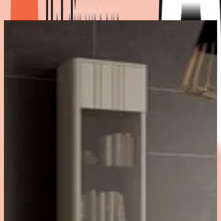
Maße
:
190 x 163 x 30
cm