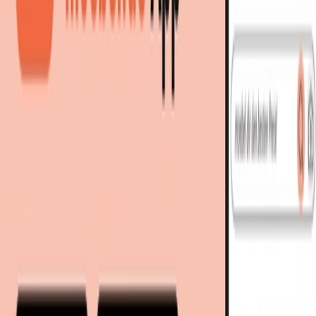
695,00 €
bei
99rooms
Zum Shop
2 Angebote
Gesamtpreis
Bestes Angebot
695,00 €
734,90 €
inkl. Versand
bei
99rooms
Zum Shop
695,00 €
734,90 €
inkl. Versand
via
99rooms
bei
OTTO
Zum Shop
Zurück zur Kategorie
Mehr von diesen Shops
Mehr entdecken auf moebel.de
Wohnen
Wohnwände
moebel.de
Europas führender Preisvergleicher für Möbel &
Wohnaccessoires mit über 100 Millionen Produkten
Über uns
Über moebel.de
Über moebel.de
Karriere
Kontakt