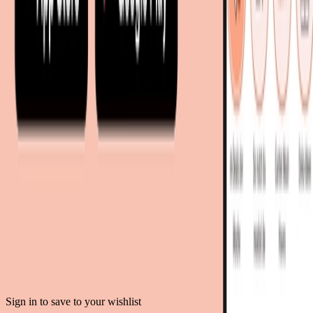
moebel24.ch - Schweiz
mobi24.es - Spanien
living24.uk - Vereinigtes Königreich
living24.pl - Polen
mobi24.it - Italien
.
AGB
Datenschutz
Impressum
Teilnahmebedingungen
© Copyright 2026 moebel.de Einrichten & Wohnen GmbH
Sign in to save to your wishlist