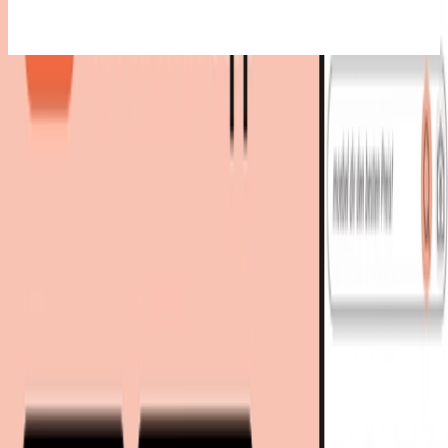
Bestes Angebot
:
95,18 €
bei
Lusini
Zum Shop
95,18 €
Sofort lieferbar
103,17 €
inkl. Versand
bei
Lusini
Zum Shop
Zurück zur Kategorie
Mehr von diesen Shops
Mehr entdecken auf moebel.de
Küche & Esszimmer
Stühle & Hocker
Esszimmerstühle
Küchenstühle
moebel.de
Europas führender Preisvergleicher für Möbel &
Wohnaccessoires mit über 100 Millionen Produkten
Über uns
Über moebel.de
Über moebel.de
Karriere
Kontakt