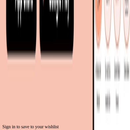
moebel24.at - Österreich
moebel24.ch - Schweiz
mobi24.es - Spanien
living24.uk - Vereinigtes Königreich
living24.pl - Polen
mobi24.it - Italien
.
AGB
Datenschutz
Impressum
Teilnahmebedingungen
© Copyright 2026 moebel.de Einrichten & Wohnen GmbH
Sign in to save to your wishlist