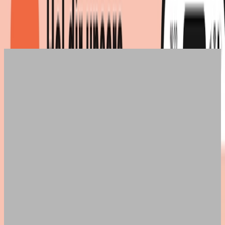
Maße
:
200 x 155
cm
|
Marke
:
EGLO