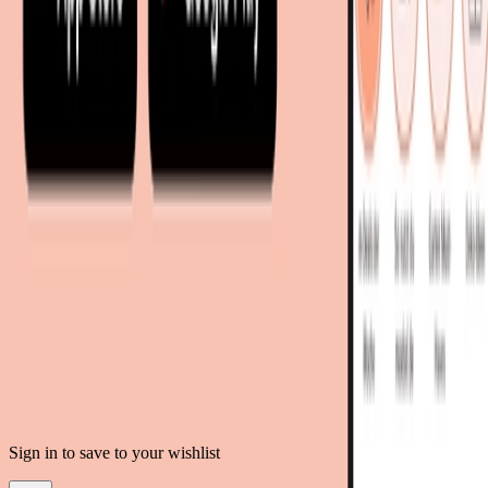
mobi24.es - Spanien
living24.uk - Vereinigtes Königreich
living24.pl - Polen
mobi24.it - Italien
.
AGB
Datenschutz
Impressum
Teilnahmebedingungen
© Copyright 2026 moebel.de Einrichten & Wohnen GmbH
Sign in to save to your wishlist