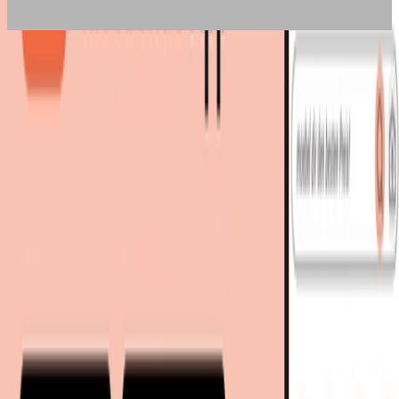
Bestes Angebot
:
489,00 €
bei
Eglo
Zum Shop
489,00 €
Sofort lieferbar
489,00 €
versandkostenfrei
bei
Eglo
Zum Shop
Zurück zur Kategorie
Mehr von diesen Shops
Mehr entdecken auf moebel.de
Lampen
Stehlampen
Standleuchten
moebel.de
Europas führender Preisvergleicher für Möbel &
Wohnaccessoires mit über 100 Millionen Produkten
Über uns
Über moebel.de
Über moebel.de
Karriere
Kontakt
Sitemap