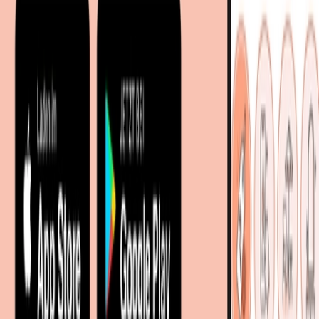
Facetten-Sitemap
Entdecken
Marken
Partnershops
Magazin
Wohnstile
Lokale Händler
Lokale Prospekte
Objekteinrichtungen
Kooperationen
B2B Kooperationen
Shoppartnerschaft
Digitales Regionales Marketing
Affiliate Marketing Programm
Unsere Möbelportale
meubles.fr - Frankreich
meubelo.nl - Niederlande
moebel24.at - Österreich
moebel24.ch - Schweiz