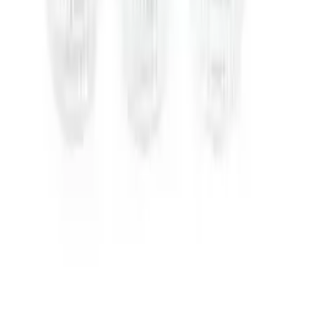
Über moebel.de
Über moebel.de
Karriere
Kontakt
Sitemap
Facetten-Sitemap
Entdecken
Marken
Partnershops
Magazin
Wohnstile
Lokale Händler
Lokale Prospekte
Objekteinrichtungen
Kooperationen
B2B Kooperationen
Shoppartnerschaft
Digitales Regionales Marketing