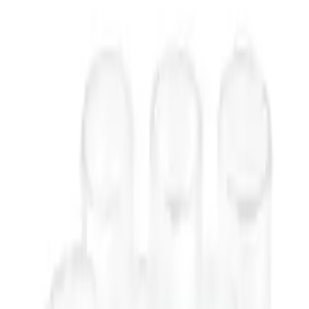
25,00 €
1 Angebot
Details
Sofort
lieferbar
IKEA 18x Finsmak Teelichthalter - 3,5 cm geriffeltes Klargals - 18
Stück im Set
18,29 €
1 Angebot
Details
Sofort
lieferbar
IKEA.. 602.590.96 Väsnas Teelichthalter, Klarglas
2,22 €
1 Angebot
Details
Sofort
lieferbar
Ikea Samverka Teelichthalter weiß 503.887.15 Größe 3 ¼"
5,90 €
1 Angebot
Details
Sofort
lieferbar
IKEA Galej 364.180.00 Teelichthalter, 4 Stück
10,99 €
1 Angebot
Details
Sofort