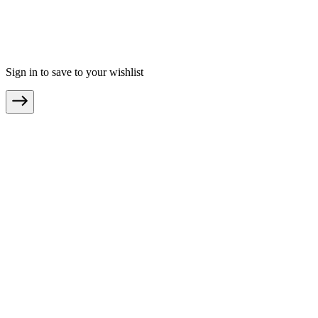
Impressum
Teilnahmebedingungen
© Copyright 2026 moebel.de Einrichten & Wohnen GmbH
Sign in to save to your wishlist