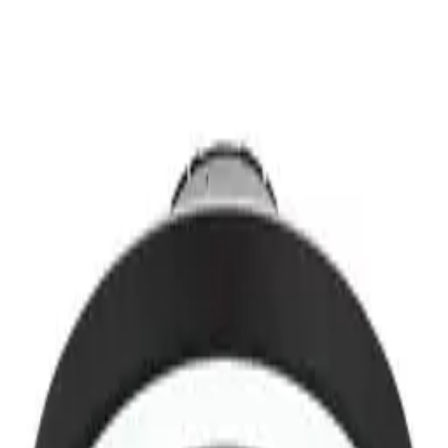
Heizkörper und Klimageräte
günstig online kaufen
Heizgeräte
Ventilatoren
Fußbodenheizungen
1
Shop
1
Preis
Farbe
-Deals
Lieferzeit
Zahlungsarten
Marke
Sofort
lieferbar
BLIZZAK Deckenventilator ø54
ab
119,00 €
5 Angebote
Details
Leider konnten wir für deine ausgewählten Filter nur wenige
Produkte finden. Entferne einen oder mehrere Filter, um mehr
Produkte zu sehen.
wohn-schick.de
Baumarkt
Heizung & Klima
Heizgeräte