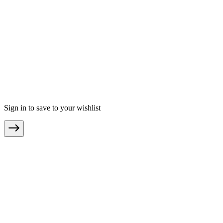
.
AGB
Datenschutz
Impressum
Teilnahmebedingungen
© Copyright 2026 moebel.de Einrichten & Wohnen GmbH
Sign in to save to your wishlist