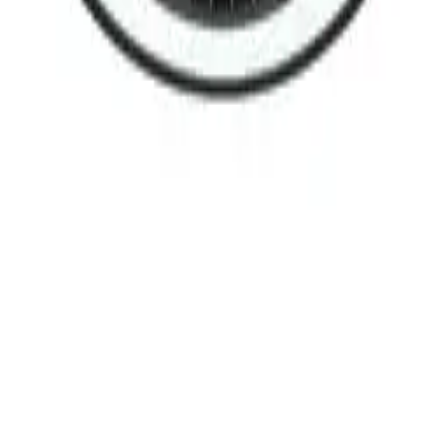
Kooperationen
B2B Kooperationen
Shoppartnerschaft
Digitales Regionales Marketing
Affiliate Marketing Programm
Unsere Möbelportale
meubles.fr - Frankreich
meubelo.nl - Niederlande
moebel24.at - Österreich
moebel24.ch - Schweiz
mobi24.es - Spanien
living24.uk - Vereinigtes Königreich
living24.pl - Polen
mobi24.it - Italien