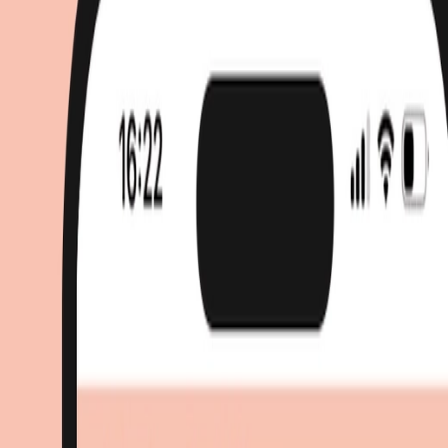
n - Mokkabraun -