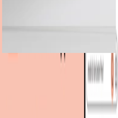
Bestes Angebot
:
320,00 €
bei
Goldau & Noelle
Zum Shop
320,00 €
Sofort lieferbar
320,00 €
versandkostenfrei
bei
Goldau & Noelle
Zum Shop
Zurück zur Kategorie
Mehr von diesen Shops
Mehr entdecken auf moebel.de
Flurmöbel
Garderoben
Garderobenständer
moebel.de
Europas führender Preisvergleicher für Möbel &