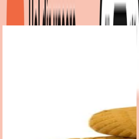
Produktdetails
|
Farbe
:
Gelb
-
Deal