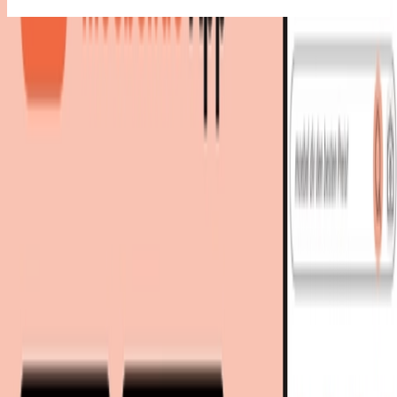
Bestes Angebot
:
17,99 €
bei
limango
Zum Shop
17,99 €
-
30 %
Sofort lieferbar
Du sparst
8 €
im Vergleich zum ⌀-Bestpreis 🔥
22,94 €
inkl. Versand
bei
limango
Zum Shop
Du sparst
8 €
im Vergleich zum ⌀-Bestpreis 🔥
Zurück zur Kategorie
Mehr von diesen Shops
Mehr entdecken auf moebel.de
Heimtextilien
Badtextilien
Handtücher
moebel.de
Europas führender Preisvergleicher für Möbel &
Wohnaccessoires mit über 100 Millionen Produkten
Über uns
Über moebel.de
Über moebel.de
Karriere
Kontakt