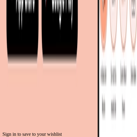
moebel24.at - Österreich
moebel24.ch - Schweiz
mobi24.es - Spanien
living24.uk - Vereinigtes Königreich
living24.pl - Polen
mobi24.it - Italien
.
AGB
Datenschutz
Impressum
Teilnahmebedingungen
© Copyright 2026 moebel.de Einrichten & Wohnen GmbH
Sign in to save to your wishlist