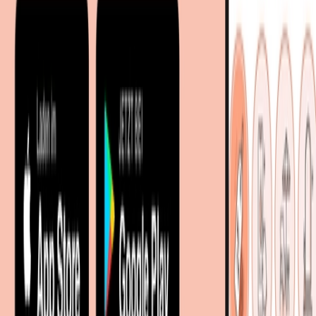
Sitemap
Facetten-Sitemap
Entdecken
Marken
Partnershops
Magazin
Wohnstile
Lokale Händler
Lokale Prospekte
Objekteinrichtungen
Kooperationen
B2B Kooperationen
Shoppartnerschaft
Digitales Regionales Marketing
Affiliate Marketing Programm
Unsere Möbelportale
meubles.fr - Frankreich
meubelo.nl - Niederlande