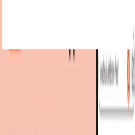
Bestes Angebot
:
96,90 €
bei
XXXLutz
Zum Shop
96,90 €
86,90 €
inkl. Versand &
bei
XXXLutz
Aktion
Zum Shop
Zurück zur Kategorie
Mehr von diesen Shops
Mehr entdecken auf moebel.de
Flurmöbel
Garderoben
Garderobenleiste
Wandgarderoben
moebel.de
Europas führender Preisvergleicher für Möbel &
Wohnaccessoires mit über 100 Millionen Produkten
Über uns