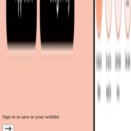
living24.uk - Vereinigtes Königreich
living24.pl - Polen
mobi24.it - Italien
.
AGB
Datenschutz
Impressum
Teilnahmebedingungen
© Copyright 2026 moebel.de Einrichten & Wohnen GmbH
Sign in to save to your wishlist