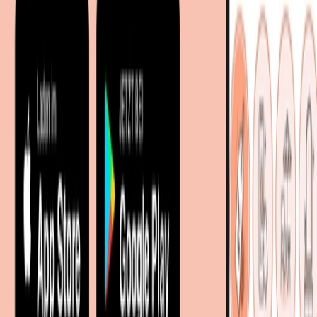
Entdecken
Marken
Partnershops
Magazin
Wohnstile
Lokale Händler
Lokale Prospekte
Objekteinrichtungen
Kooperationen
B2B Kooperationen
Shoppartnerschaft
Digitales Regionales Marketing
Affiliate Marketing Programm
Unsere Möbelportale
meubles.fr - Frankreich
meubelo.nl - Niederlande
moebel24.at - Österreich
moebel24.ch - Schweiz
mobi24.es - Spanien