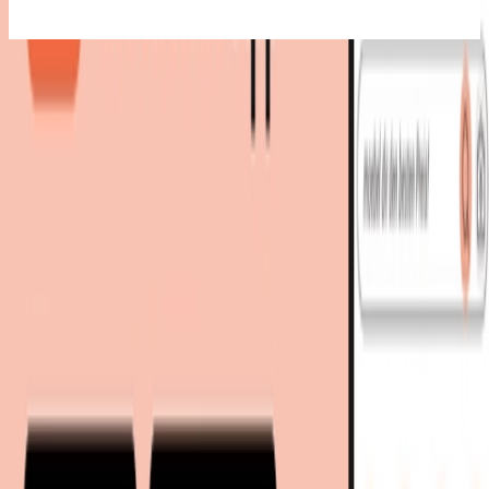
Bestes Angebot
:
190,00 €
bei
Amazon
Zum Shop
190,00 €
190,00 €
versandkostenfrei
bei
Amazon
Zum Shop
Zurück zur Kategorie
Mehr von diesen Shops
Mehr entdecken auf moebel.de
Dekoration
Dekopflanzen
Übertöpfe
Pflanzen & Pflanzenpflege
moebel.de
Europas führender Preisvergleicher für Möbel &
Wohnaccessoires mit über 100 Millionen Produkten
Über uns
Über moebel.de
Über moebel.de
Karriere
Kontakt
Sitemap
Facetten-Sitemap