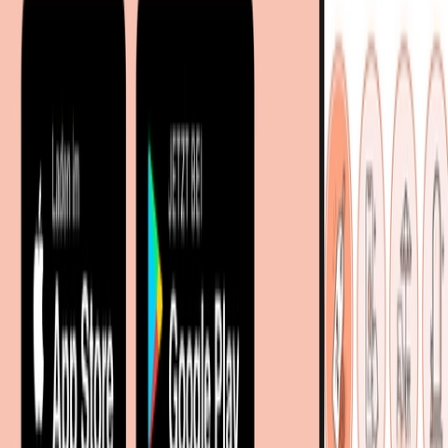
Sitemap
Facetten-Sitemap
Entdecken
Marken
Partnershops
Magazin
Wohnstile
Lokale Händler
Lokale Prospekte
Objekteinrichtungen
Kooperationen
B2B Kooperationen
Shoppartnerschaft
Digitales Regionales Marketing
Affiliate Marketing Programm
Unsere Möbelportale
meubles.fr - Frankreich
meubelo.nl - Niederlande