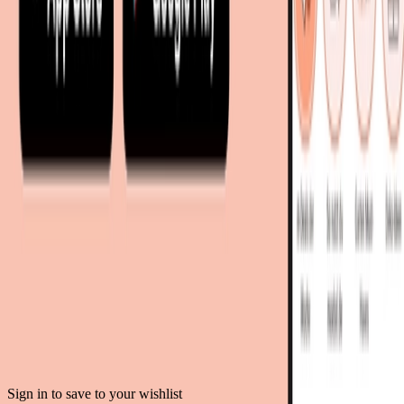
moebel24.at - Österreich
moebel24.ch - Schweiz
mobi24.es - Spanien
living24.uk - Vereinigtes Königreich
living24.pl - Polen
mobi24.it - Italien
.
AGB
Datenschutz
Impressum
Teilnahmebedingungen
© Copyright 2026 moebel.de Einrichten & Wohnen GmbH
Sign in to save to your wishlist