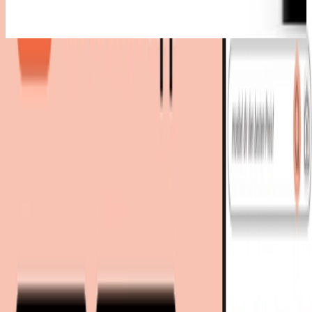
Bestes Angebot
:
29,90 €
via
Tigerlino
bei
OTTO
Zum Shop
29,90 €
Sofort lieferbar
31,90 €
inkl. Versand
via
Tigerlino
bei
OTTO
Zum Shop
Zurück zur Kategorie
Mehr von diesen Shops
Mehr entdecken auf moebel.de
Dekoration
Bilder & Rahmen
Poster
moebel.de
Europas führender Preisvergleicher für Möbel &
Wohnaccessoires mit über 100 Millionen Produkten
Über uns
Über moebel.de
Über moebel.de
Karriere
Kontakt