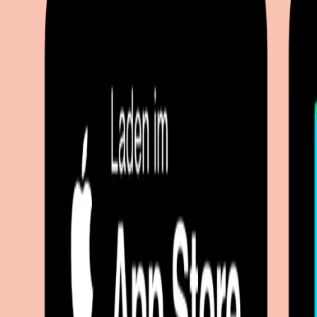
Mehr entdecken auf moebel.de
Heimtextilien
Dekokissen
Kissenbezüge
moebel.de
Europas führender Preisvergleicher für Möbel & Wohnacces
Über moebel.de
Über moebel.de
Karriere
Kontakt
Sitemap
Facetten-Sitemap
Entdecken
Marken
Partnershops
Magazin
Wohnstile
Lokale Händler
Lokale Prospekte
Objekteinrichtungen
Kooperationen