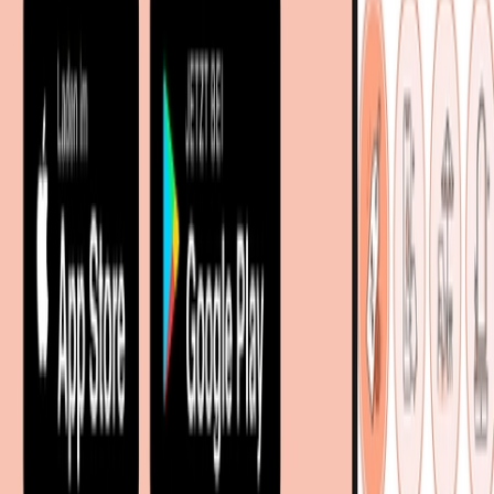
Partnershops
Magazin
Wohnstile
Lokale Händler
Lokale Prospekte
Objekteinrichtungen
Kooperationen
B2B Kooperationen
Shoppartnerschaft
Digitales Regionales Marketing
Affiliate Marketing Programm
Unsere Möbelportale
meubles.fr - Frankreich
meubelo.nl - Niederlande
moebel24.at - Österreich
moebel24.ch - Schweiz
mobi24.es - Spanien
living24.uk - Vereinigtes Königreich
living24.pl - Polen
mobi24.it - Italien