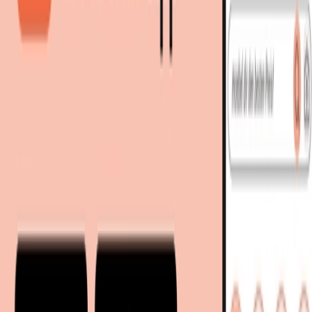
bei
MAISONS DU MONDE
Zum Shop
76,95 €
81,90 €
inkl. Versand
bei
MAISONS DU MONDE
Zum Shop
Zurück zur Kategorie
Mehr von diesen Shops
Mehr entdecken auf moebel.de
Schlafzimmermöbel
Nachttischkommoden
Nachttische
Nachtkonsolen
moebel.de
Europas führender Preisvergleicher für Möbel &
Wohnaccessoires mit über 100 Millionen Produkten
Über uns
Über moebel.de
Über moebel.de
Karriere
Kontakt
Sitemap
Facetten-Sitemap
Entdecken
Marken