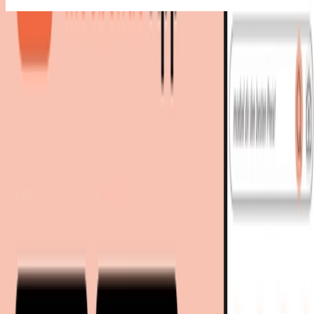
Bestes Angebot
:
429,00 €
bei
Betten.de
Zum Shop
429,00 €
Sofort lieferbar
468,95 €
inkl. Versand
bei
Betten.de
Zum Shop
Zurück zur Kategorie
Mehr von diesen Shops
Mehr entdecken auf moebel.de
Schlafzimmermöbel
Lattenroste
Unverstellbare Lattenroste
moebel.de
Europas führender Preisvergleicher für Möbel &
Wohnaccessoires mit über 100 Millionen Produkten
Über uns
Über moebel.de
Über moebel.de
Karriere
Kontakt
Sitemap
Facetten-Sitemap