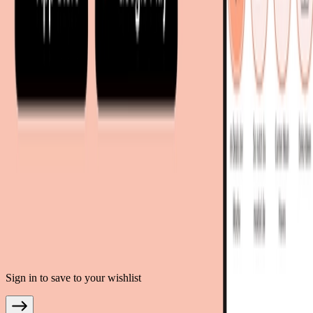
living24.uk - Vereinigtes Königreich
living24.pl - Polen
mobi24.it - Italien
.
AGB
Datenschutz
Impressum
Teilnahmebedingungen
© Copyright 2026 moebel.de Einrichten & Wohnen GmbH
Sign in to save to your wishlist