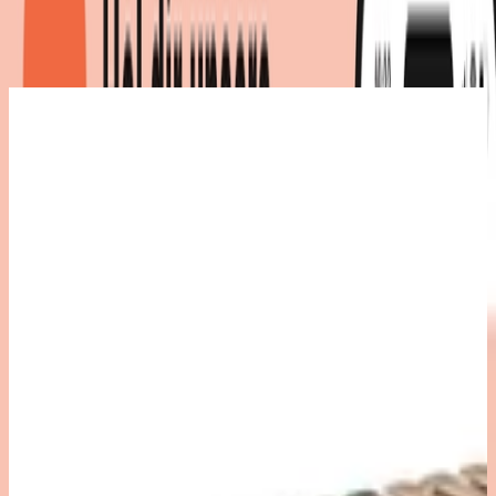
(
79
)
|
Maße
:
139 x 8 x 215
cm