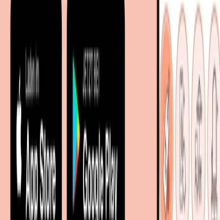
Entdecken
Marken
Partnershops
Magazin
Wohnstile
Lokale Händler
Lokale Prospekte
Objekteinrichtungen
Kooperationen
B2B Kooperationen
Shoppartnerschaft
Digitales Regionales Marketing
Affiliate Marketing Programm
Unsere Möbelportale
meubles.fr - Frankreich
meubelo.nl - Niederlande
moebel24.at - Österreich
moebel24.ch - Schweiz
mobi24.es - Spanien