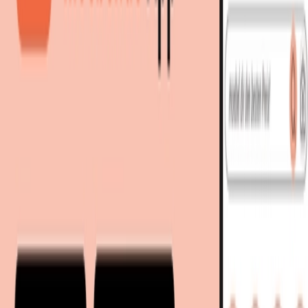
499,99 €
bei
Tchibo
Zum Shop
499,99 €
Sofort lieferbar
514,94 €
inkl. Versand
bei
Tchibo
Zum Shop
Zurück zur Kategorie
Mehr von diesen Shops
Mehr entdecken auf moebel.de
Kindermöbel
Kinderzimmerschränke
Schlafzimmermöbel
Kleiderschrä
moebel.de
Europas führender Preisvergleicher für Möbel &
Wohnaccessoires mit über 100 Millionen Produkten
Über uns
Über moebel.de
Über moebel.de
Karriere
Kontakt
Sitemap
Facetten-Sitemap
Entdecken