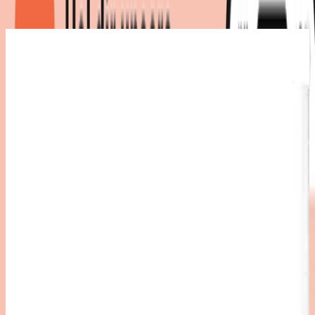
Maße
:
52 x 180 x 100
cm