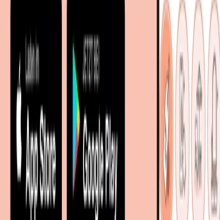
Marken
Partnershops
Magazin
Wohnstile
Lokale Händler
Lokale Prospekte
Objekteinrichtungen
Kooperationen
B2B Kooperationen
Shoppartnerschaft
Digitales Regionales Marketing
Affiliate Marketing Programm
Unsere Möbelportale
meubles.fr - Frankreich
meubelo.nl - Niederlande
moebel24.at - Österreich
moebel24.ch - Schweiz
mobi24.es - Spanien
living24.uk - Vereinigtes Königreich
living24.pl - Polen