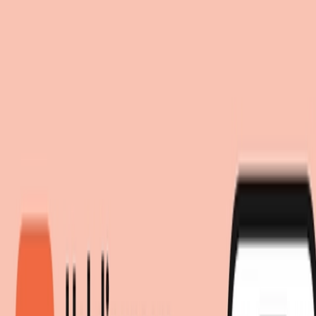
Einwilligung zum Einsatz von Cookies
Suche
moebel.de nutzt Website-Tracking-Technologien von Dritten, um
moebel dir den besten Preis!
moebel dir den besten Preis!
ihre Dienste anzubieten, stetig zu verbessern und Werbung
entsprechend der Interessen der Nutzer anzuzeigen. Wenn du
„Akzeptieren“ wählst, bist du damit einverstanden und erlaubst
uns, diese Daten an Dritte weiterzugeben, etwa an unsere
Marketingpartner. Wenn du „Ablehnen” wählst, verwenden wir
nur essentielle Cookies und du erhältst keine personalisierte
Werbung. Weitere Details findest du unter „Einstellungen“. Du
kannst diese auch später jederzeit anpassen.
Datenschutz
Impressum
Einstellungen
Akzeptieren
Ablehnen
Lampen
Deckenleuchten
Pendelleuchten
Esszimmerlampe Industria
3x27 rotes Kupfer mit Schwarz