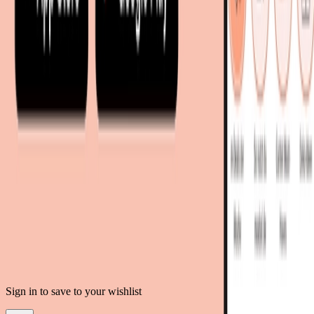
mobi24.es - Spanien
living24.uk - Vereinigtes Königreich
living24.pl - Polen
mobi24.it - Italien
.
AGB
Datenschutz
Impressum
Teilnahmebedingungen
© Copyright 2026 moebel.de Einrichten & Wohnen GmbH
Sign in to save to your wishlist