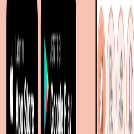
Facetten-Sitemap
Entdecken
Marken
Partnershops
Magazin
Wohnstile
Lokale Händler
Lokale Prospekte
Objekteinrichtungen
Kooperationen
B2B Kooperationen
Shoppartnerschaft
Digitales Regionales Marketing
Affiliate Marketing Programm
Unsere Möbelportale
meubles.fr - Frankreich
meubelo.nl - Niederlande
moebel24.at - Österreich
moebel24.ch - Schweiz