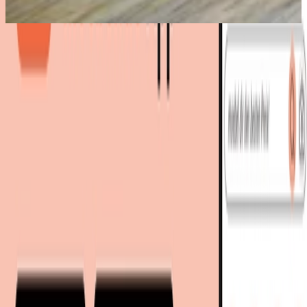
Bestes Angebot
:
114,90 €
via
Temesso
bei
OTTO
Zum Shop
114,90 €
Sofort lieferbar
129,80 €
inkl. Versand
via
Temesso
bei
OTTO
Zum Shop
Zurück zur Kategorie
Mehr von diesen Shops
Mehr entdecken auf moebel.de
Pflanzen & Pflanzenpflege
Pflanzenkübel
moebel.de
Europas führender Preisvergleicher für Möbel &
Wohnaccessoires mit über 100 Millionen Produkten
Über uns
Über moebel.de
Über moebel.de
Karriere
Kontakt
Sitemap