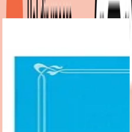
Produktdetails
|
Farbe
:
Blau, Türkis