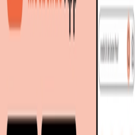
Bestes Angebot
:
29,31 €
bei
Amazon
Zum Shop
29,31 €
Sofort lieferbar
29,31 €
versandkostenfrei
bei
Amazon
Zum Shop
Zurück zur Kategorie
Mehr von diesen Shops
Mehr entdecken auf moebel.de
Heimtextilien
Küchentextilien
Tischsets
Küche & Esszimmer
Kochen
& Backen
moebel.de
Europas führender Preisvergleicher für Möbel &
Wohnaccessoires mit über 100 Millionen Produkten
Über uns
Über moebel.de
Über moebel.de
Karriere
Kontakt
Sitemap
Facetten-Sitemap