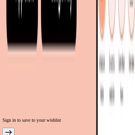
living24.uk - Vereinigtes Königreich
living24.pl - Polen
mobi24.it - Italien
.
AGB
Datenschutz
Impressum
Teilnahmebedingungen
© Copyright 2026 moebel.de Einrichten & Wohnen GmbH
Sign in to save to your wishlist