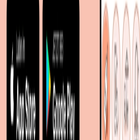
Entdecken
Marken
Partnershops
Magazin
Wohnstile
Lokale Händler
Lokale Prospekte
Objekteinrichtungen
Kooperationen
B2B Kooperationen
Shoppartnerschaft
Digitales Regionales Marketing
Affiliate Marketing Programm
Unsere Möbelportale
meubles.fr - Frankreich
meubelo.nl - Niederlande
moebel24.at - Österreich
moebel24.ch - Schweiz
mobi24.es - Spanien