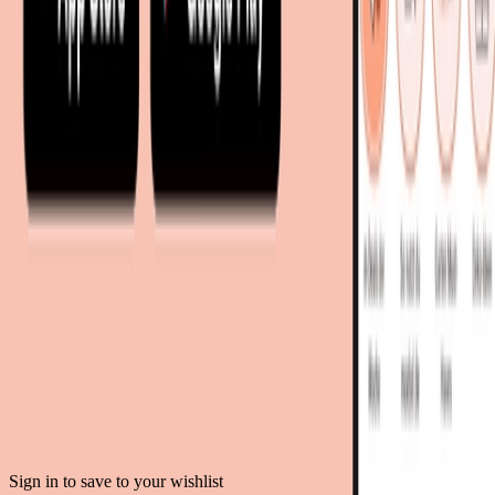
moebel24.ch - Schweiz
mobi24.es - Spanien
living24.uk - Vereinigtes Königreich
living24.pl - Polen
mobi24.it - Italien
.
AGB
Datenschutz
Impressum
Teilnahmebedingungen
© Copyright 2026 moebel.de Einrichten & Wohnen GmbH
Sign in to save to your wishlist