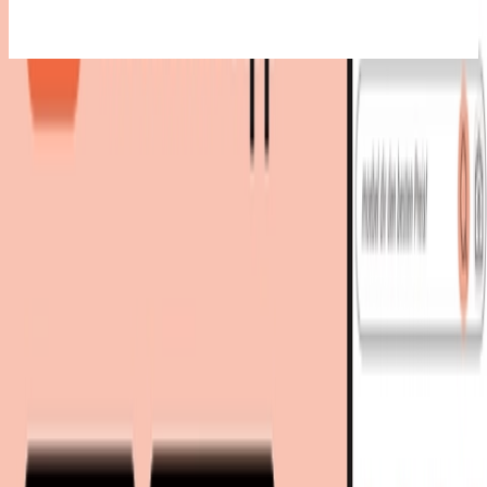
Bestes Angebot
:
154,90 €
bei
moebel-eins
Zum Shop
154,90 €
Sofort lieferbar
154,90 €
versandkostenfrei
bei
moebel-eins
Zum Shop
Zurück zur Kategorie
Mehr von diesen Shops
Mehr entdecken auf moebel.de
Büromöbel
Büroschränke
Aktenschränke
moebel.de
Europas führender Preisvergleicher für Möbel &
Wohnaccessoires mit über 100 Millionen Produkten
Über uns
Über moebel.de
Über moebel.de
Karriere
Kontakt