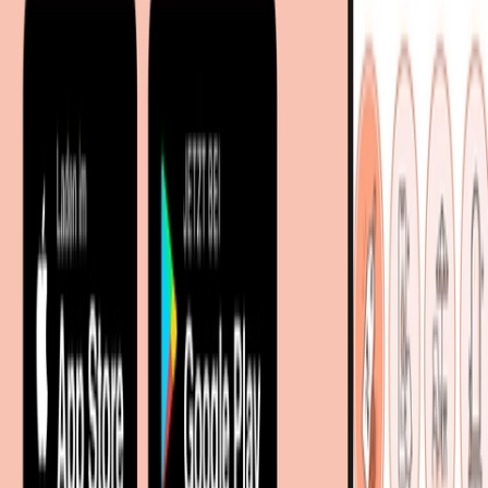
Sitemap
Facetten-Sitemap
Entdecken
Marken
Partnershops
Magazin
Wohnstile
Lokale Händler
Lokale Prospekte
Objekteinrichtungen
Kooperationen
B2B Kooperationen
Shoppartnerschaft
Digitales Regionales Marketing
Affiliate Marketing Programm
Unsere Möbelportale
meubles.fr - Frankreich
meubelo.nl - Niederlande
moebel24.at - Österreich