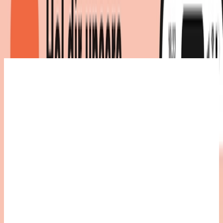
Produktdetails
|
Maße
:
38 x 176 x 1
cm