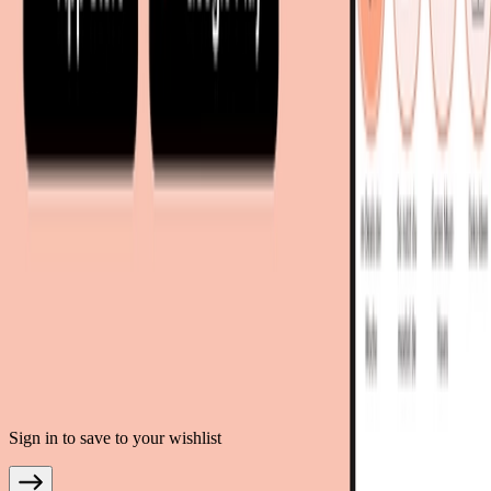
living24.uk - Vereinigtes Königreich
living24.pl - Polen
mobi24.it - Italien
.
AGB
Datenschutz
Impressum
Teilnahmebedingungen
© Copyright 2026 moebel.de Einrichten & Wohnen GmbH
Sign in to save to your wishlist