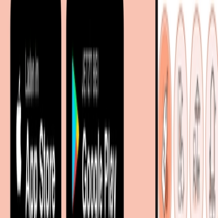
Entdecken
Marken
Partnershops
Magazin
Wohnstile
Lokale Händler
Lokale Prospekte
Objekteinrichtungen
Kooperationen
B2B Kooperationen
Shoppartnerschaft
Digitales Regionales Marketing
Affiliate Marketing Programm
Unsere Möbelportale
meubles.fr - Frankreich
meubelo.nl - Niederlande
moebel24.at - Österreich
moebel24.ch - Schweiz
mobi24.es - Spanien