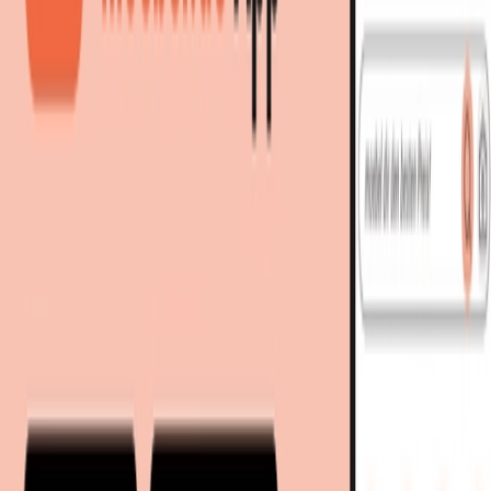
27,99 €
bei
Globus Baumarkt
Zum Shop
27,99 €
-
20 %
Sofort lieferbar
Du sparst
7 €
im Vergleich zum ⌀-Bestpreis 🔥
32,98 €
inkl. Versand
bei
Globus Baumarkt
Zum Shop
Du sparst
7 €
im Vergleich zum ⌀-Bestpreis 🔥
Zurück zur Kategorie
Mehr von diesen Shops
Mehr entdecken auf moebel.de
Outdoor-Spielzeug
Schaukeln & Rutschen
moebel.de
Europas führender Preisvergleicher für Möbel &
Wohnaccessoires mit über 100 Millionen Produkten
Über uns
Über moebel.de
Über moebel.de
Karriere
Kontakt
Sitemap
Facetten-Sitemap